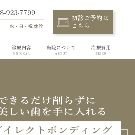
8-923-7799
初診ご予約は
こちら
り
水・日・祝 休診
診療内容
当院について
治療費用
MEDICAL
ABOUT
PRICE