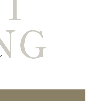
CT
NG
グ