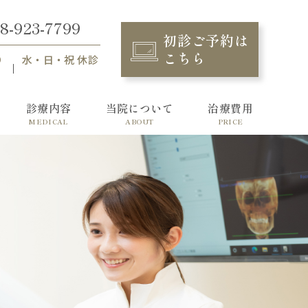
8-923-7799
初診ご予約は
こちら
り
水・日・祝 休診
診療内容
当院について
治療費用
MEDICAL
ABOUT
PRICE