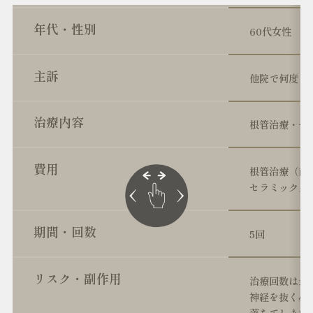
年代・性別
60代女性
主訴
他院で何度も
治療内容
根管治療・セ
費用
根管治療（前歯
セラミッククラ
期間・回数
5回
リスク・副作用
治療回数は最
神経を抜く必
落ちてしまい