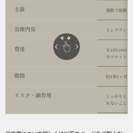
主訴
他院で抜歯と
治療内容
インプラント1
費用
￥495,000
※ソケットプ
期間
約1年1ヶ月程
リスク・副作用
しっかりとし
れないことが