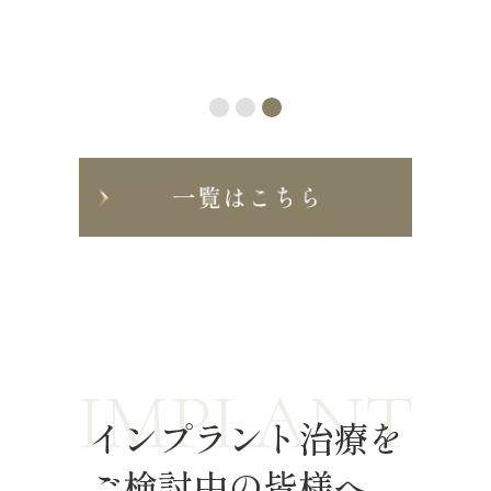
た。 
では黒くなっています。また、その抜歯対象の
療前後
が、本
歯の歯茎に …
とに。
理解い
した。
して1
IMPLANT
インプラント治療を
ご検討中の皆様へ