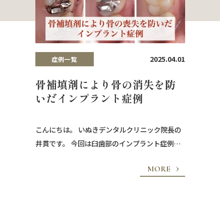
2025.04.01
症例一覧
5.07.17
骨補填剤により骨の消失を防
ンプ
いだインプラント症例
症
こんにちは。 いぬきデンタルクリニック院長の
院長の
イン
井貫です。 今回は臼歯部のインプラント症例で
症例で
顎前
す。 上顎の臼歯部の歯茎にまでできものができ
なり、
MORE
ており、抜歯せざるを得ませんでした。 骨補填
RE
写真 初
レント
剤を使用し骨の喪失を防いだうえで、インプラ
ます。
なり厳
ントを埋入しました。 症例写真 初診時 歯の根っ
なく抜
明らか
この先に膿が溜まっているため、レントゲン状
天然歯と