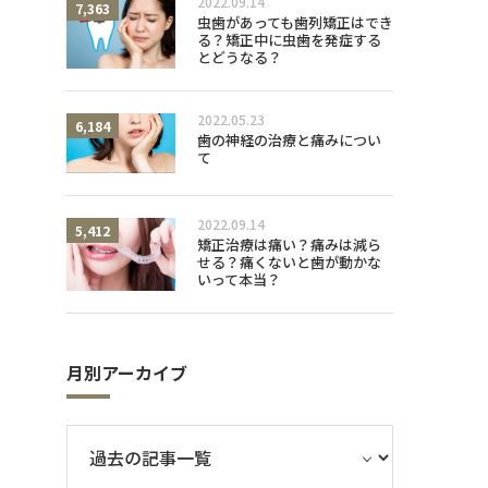
2022.09.14
7,363
虫歯があっても歯列矯正はでき
る？矯正中に虫歯を発症する
とどうなる？
2022.05.23
6,184
歯の神経の治療と痛みについ
て
2022.09.14
5,412
矯正治療は痛い？痛みは減ら
せる？痛くないと歯が動かな
いって本当？
月別アーカイブ