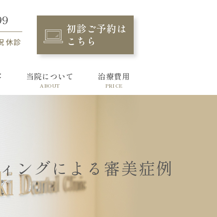
99
初診ご予約は
こちら
祝 休診
容
当院について
治療費用
ABOUT
PRICE
ィングによる審美症例